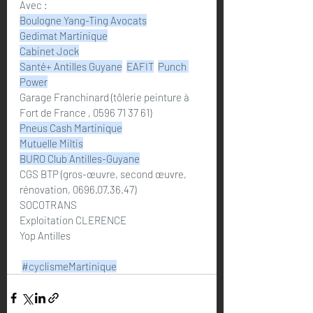
Avec :
Boulogne Yang-Ting Avocats
Gedimat Martinique
Cabinet Jock
Santé+ Antilles Guyane
EAFIT
Punch 
Power
Garage Franchinard (tôlerie peinture à 
Fort de France , 0596 71 37 61)
Pneus Cash Martinique
Mutuelle Miltis
BURO Club Antilles-Guyane
CGS BTP (gros-œuvre, second œuvre, 
rénovation, 0696.07.36.47)
SOCOTRANS
Exploitation CLERENCE
Yop Antilles
#cyclismeMartinique