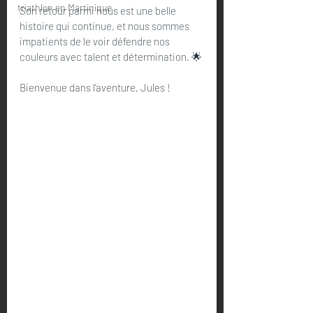
triathlon en Martinique
Son retour parmi nous est une belle 
histoire qui continue, et nous sommes 
impatients de le voir défendre nos 
couleurs avec talent et détermination. 🌟
Bienvenue dans l’aventure, Jules !