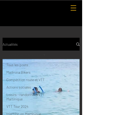
Actualités
triathlon en Martinique
Tous les posts
Madinina Bikers
Compétition route et VTT
Actions sociales
Loisirs - randonnées VTT
Martinique
VTT Tour 2024
triathlon en Martinique