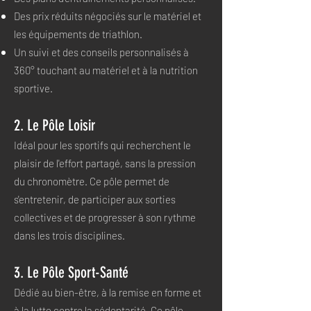
Des prix réduits négociés sur le matériel et
les équipements de triathlon.
Un suivi et des conseils personnalisés à
360° touchant au matériel et à la nutrition
sportive.
2. Le Pôle Loisir
Idéal pour les sportifs qui recherchent le
plaisir de l'effort partagé, sans la pression
du chronomètre. Ce pôle permet de
s'entretenir, de participer aux sorties
collectives et de progresser à son rythme
dans les trois disciplines.
3. Le Pôle Sport-Santé
Dédié au bien-être, à la remise en forme et
à la lutte contre la sédentarité. Ce pôle