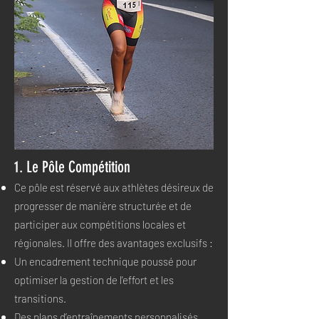
1. Le Pôle Compétition
Ce pôle est réservé aux athlètes désireux de
progresser de manière structurée et de
participer aux compétitions locales et
régionales. Il offre des avantages exclusifs :
Un encadrement technique poussé pour
optimiser la gestion de l'effort et les
transitions.
Des plans d’entraînements personnalisés.