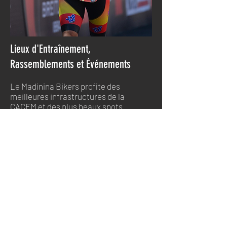
Lieux d'Entraînement,
Rassemblements et Événements
Le Madinina Bikers profite des
meilleures infrastructures de la
CACEM et des plus beaux spots
naturels de la Martinique pour
diversifier ses entraînements :
Infrastructures et créneaux
hebdomadaires : Les séances de
natation se déroulent dans les lignes
d'eau de la piscine communautaire de
la CACEM. Le travail technique de
course à pied et de vélo s'appuie sur
l'anneau cyclable du Lamentin. Les
entraînements incluent également des