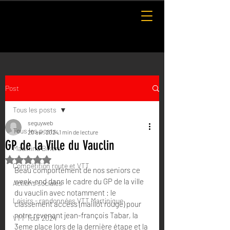
Post
Tous les posts
seguyweb
Tous les posts
20 avr. 2024
1 min de lecture
GP de la Ville du Vauclin
Madinina Bikers
Noté NaN étoiles sur 5.
Compétition route et VTT
Beau comportement de nos seniors ce 
week-end dans le cadre du GP de la ville 
Actions sociales
du vauclin avec notamment : le 
Loisirs - randonnées VTT Martinique
classement access (maillot rouge) pour 
notre revenant jean-françois Tabar, la 
VTT Tour 2024
3eme place lors de la dernière étape et la 