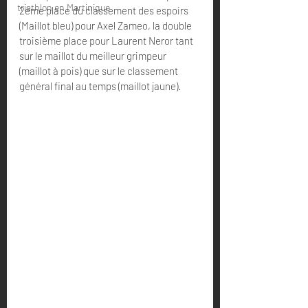
triathlon en Martinique
2ème place du classement des espoirs 
(Maillot bleu) pour Axel Zameo, la double 
troisième place pour Laurent Neror tant 
sur le maillot du meilleur grimpeur 
(maillot à pois) que sur le classement 
général final au temps (maillot jaune).