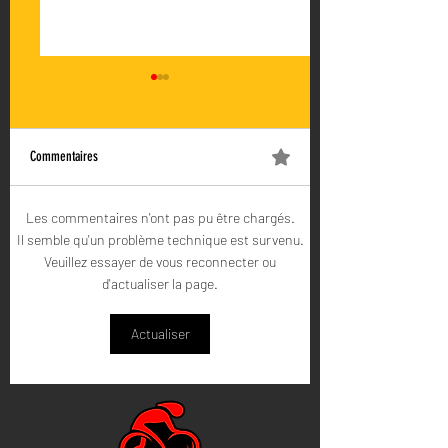
Commentaires
Les commentaires n'ont pas pu être chargés.
Tour de la Guadeloupe U17 2026
Tour de Martinique 2026 
Il semble qu'un problème technique est survenu.
: Résultats finaux
et classements finaux
Veuillez essayer de vous reconnecter ou
d'actualiser la page.
Actualiser