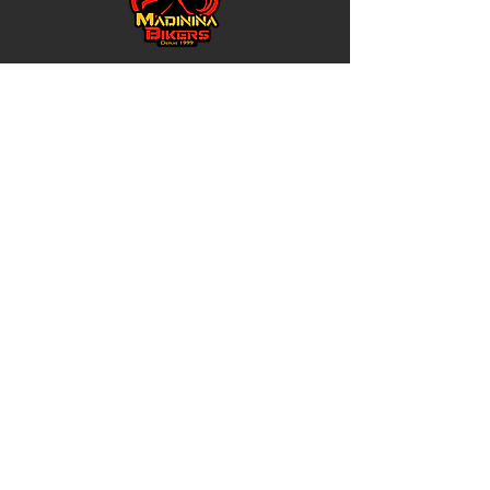
Adresse
1 rue des Nénuphars
Lotissement Place d’Armes
(ex-entrée des pompiers)
97232 Le Lamentin
Contacts
Fixe :
0596 50 91 10
Cyclisme: Marc -
0696 83 83 51
Triathlon: Olaf -
0696 03 99 05
Randonnées : Jean-Jacques -
06 96 80
63 41