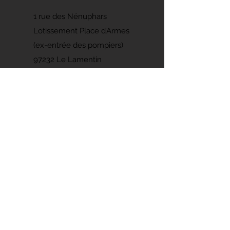
1 rue des Nénuphars
Lotissement Place d’Armes
(ex-entrée des pompiers)
97232 Le Lamentin
Contacts
Fixe :
0596 50 91 10
Cyclisme: Marc -
0696 83 83 51
Triathlon: Olaf -
0696 03 99 05
Randonnées : Jean-Jacques -
06 96 80
63 41
madinina.bikers@wanadoo.fr