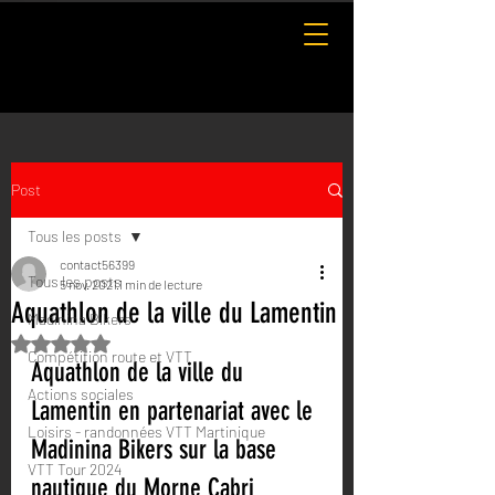
Post
Tous les posts
contact56399
Tous les posts
5 nov. 2021
1 min de lecture
Aquathlon de la ville du Lamentin
Madinina Bikers
Noté NaN étoiles sur 5.
Compétition route et VTT
Aquathlon de la ville du 
Actions sociales
Lamentin en partenariat avec le 
Loisirs - randonnées VTT Martinique
Madinina Bikers sur la base 
VTT Tour 2024
nautique du Morne Cabri