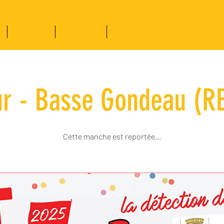
Actualités
Partenariat
Devenir Licencié
ur - Basse Gondeau (R
Cette manche est reportée...