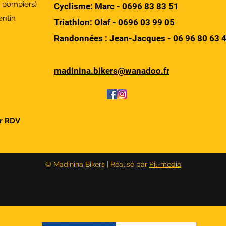
s pompiers)
Cyclisme: Marc - 0696 83 83 51
ntin
Triathlon: Olaf -
0696 03 99 05
Randonnées : Jean-Jacques -
06 96 80 63 
madinina.bikers@wanadoo.fr
ur RDV
© Madinina Bikers | Réalisé par
Pil-média