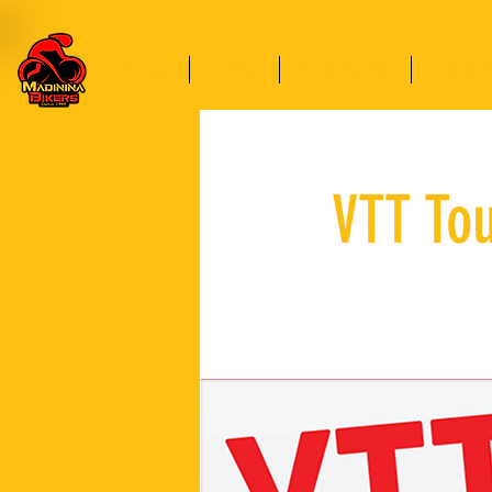
Accueil
Le Club
École de vélo
Triathlon
VTT To