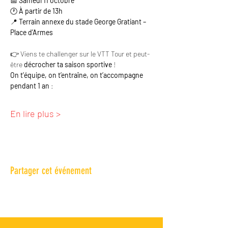
📅 
Samedi 11 octobre
🕐 
À partir de 13h
📍 
Terrain annexe du stade George Gratiant – 
Place d’Armes
👉 Viens te challenger sur le VTT Tour et peut-
être 
décrocher ta saison sportive
 ! 
On t’équipe, on t’entraîne, on t’accompagne 
pendant 1 an
 : 
En lire plus >
Partager cet événement