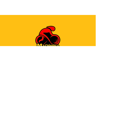
Adresse
1 rue des Nénuphars
Lotissement Place d’Armes
(ex-entrée des pompiers)
97232 Le Lamentin
Contacts
Fixe :
0596 50 91 10