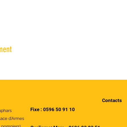
ment
Contacts
Fixe :
0596 50 91 10
uphars
lace d’Armes
s pompiers)