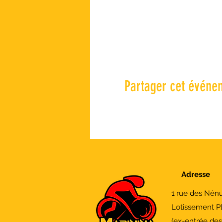
Partager cet événe
Adresse
1 rue des Nén
Lotissement P
(ex-entrée de