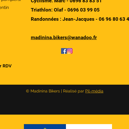
Cyclisme: Marc - 0696 83 83 51
ntin
Triathlon: Olaf -
0696 03 99 05
Randonnées : Jean-Jacques -
06 96 80 63 
madinina.bikers@wanadoo.fr
ur RDV
© Madinina Bikers | Réalisé par
Pil-média