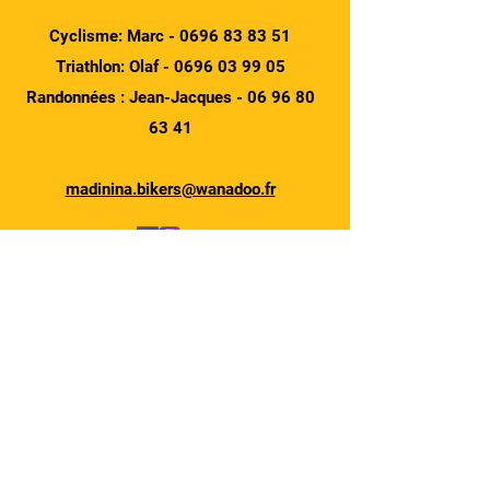
Cyclisme: Marc -
0696 83 83 51
Triathlon: Olaf -
0696 03 99 05
Randonnées : Jean-Jacques -
06 96 80
63 41
madinina.bikers@wanadoo.fr
Horaires
Mercredi
14h00 - 17h30
Autres jours sur RDV