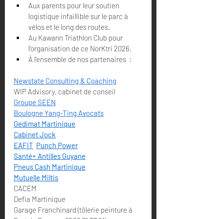
Aux parents pour leur soutien 
logistique infaillible sur le parc à 
vélos et le long des routes.
Au Kawann Triathlon Club pour 
l'organisation de ce NorKtri 2026.
À l'ensemble de nos partenaires  :
Newstate Consulting & Coaching
WIP Advisory, cabinet de conseil
Groupe SEEN
Boulogne Yang-Ting Avocats
Gedimat Martinique
Cabinet Jock
EAFIT
Punch Power
Santé+ Antilles Guyane
Pneus Cash Martinique
Mutuelle Miltis
CACEM
Defia Martinique
Garage Franchinard (tôlerie peinture à 