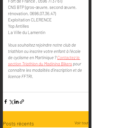
Fort de France , 0596 71 37 61)
CNS BTP (gros-œuvre, second œuvre, 
rénovation, 0696.07.36.47)
Exploitation CLERENCE
Yop Antilles
La Ville du Lamentin
Vous souhaitez rejoindre notre club de 
triathlon ou inscrire votre enfant à l'école 
de cyclisme en Martinique ? 
Contactez la 
section Triathlon du Madinina Bikers
 pour 
connaître les modalités d'inscription et de 
licence FFTRI.
Posts récents
Voir tout