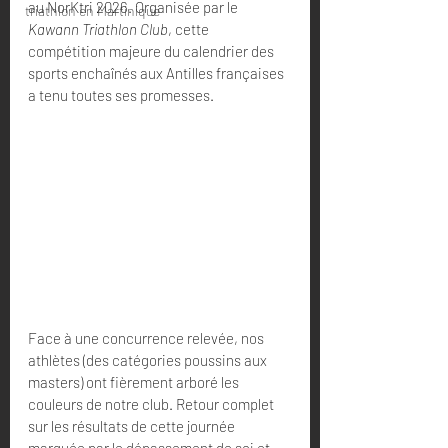
au NorKtri 2026. Organisée par le 
triathlon en Martinique
Kawann Triathlon Club
, cette 
compétition majeure du calendrier des 
sports enchaînés aux Antilles françaises 
a tenu toutes ses promesses.
Face à une concurrence relevée, nos 
athlètes (des catégories poussins aux 
masters) ont fièrement arboré les 
couleurs de notre club. Retour complet 
sur les résultats de cette journée 
marquée par le dépassement de soi et 