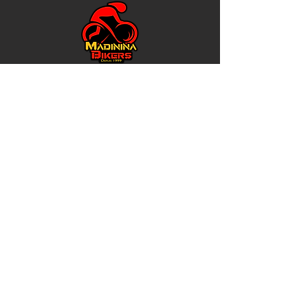
Adresse
1 rue des Nénuphars
Lotissement Place d’Armes
(ex-entrée des pompiers)
97232 Le Lamentin
Contacts
Fixe :
0596 50 91 10
Cyclisme: Marc -
0696 83 83 51
Triathlon: Olaf -
0696 03 99 05