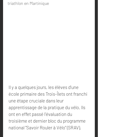
triathlon en Martinique
Il y a quelques jours, les élèves d'une 
école primaire des Trois-Îlets ont franchi 
une étape cruciale dans leur 
apprentissage de la pratique du vélo. Ils 
ont en effet passé l’évaluation du 
troisième et dernier bloc du programme 
national "Savoir Rouler à Vélo" (SRAV).