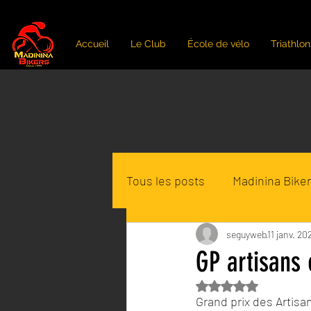
Accueil
Le Club
École de vélo
Triathlon
Tous les posts
Madinina Bike
Loisirs - randonnées VTT Mar
seguyweb
11 janv. 20
GP artisans
Noté NaN étoiles s
Grand prix des Artisa