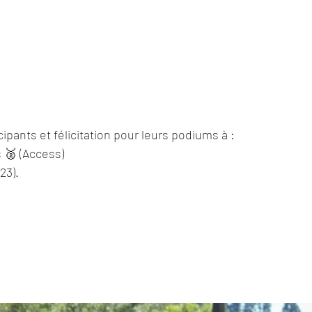
cipants et félicitation pour leurs podiums à :
 🥈 (Access)
23).