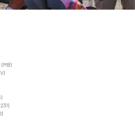
 (MB)
V)
)
231)
D)