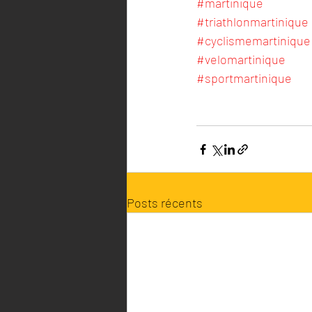
#martinique
#triathlonmartinique
#cyclismemartinique
#velomartinique
#sportmartinique
course cycliste en Ma
Posts récents