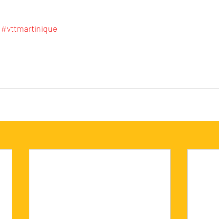
#vttmartinique
rtinique en janvier 2005