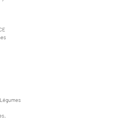
NCE
mes
 Légumes
es.