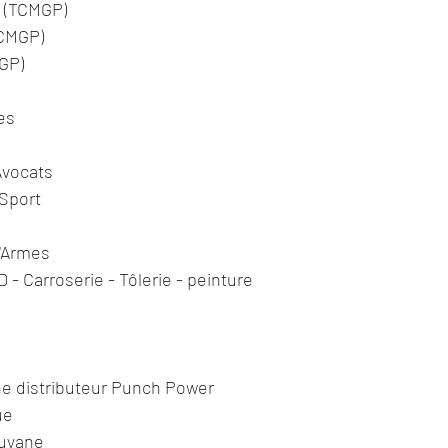
 (TCMGP)
CMGP)
GP)
es
vocats 
Sport
d'Armes
 Carroserie - Tôlerie - peinture
ne distributeur Punch Power 
ue 
uyane 