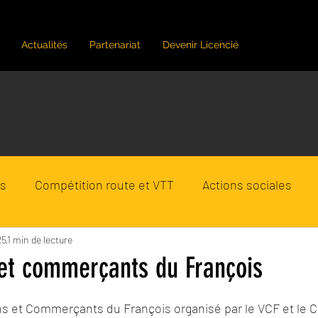
Actualités
Partenariat
Devenir Licencié
rs
Compétition route et VTT
Actions sociales
tinique
25
1 min de lecture
VTT Tour 2024
triathlon en Martinique
 et commerçants du François
ur 5.
ns et Commerçants du François organisé par le VCF et le 