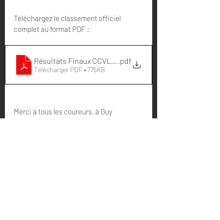
Téléchargez le classement officiel 
complet au format PDF :
Résultats Finaux CCVL 26
.pdf
Télécharger PDF • 775KB
Merci à tous les coureurs, à Guy 
FLAVIEN, le parrain de la manifestation, 
aux staffs, aux bénévoles, aux médias, 
au public et à tous nos partenaires. 
Posts récents
Voir tout