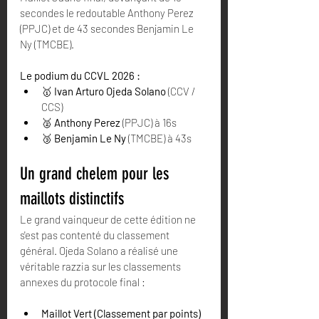
secondes le redoutable Anthony Perez 
(PPJC) et de 43 secondes Benjamin Le 
Ny (TMCBE).
Le podium du CCVL 2026 :
🥇 
Ivan Arturo Ojeda Solano
 (CCV / 
CCS)
🥈 
Anthony Perez
 (PPJC) à 16s
🥉 
Benjamin Le Ny
 (TMCBE) à 43s
Un grand chelem pour les 
maillots distinctifs
Le grand vainqueur de cette édition ne 
s'est pas contenté du classement 
général. Ojeda Solano a réalisé une 
véritable razzia sur les classements 
annexes du protocole final :
Maillot Vert (Classement par points) 