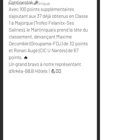
Continental. 🎉
triathlon en Martinique
Avec 100 points supplémentaires 
s'ajoutant aux 37 déjà obtenus en Classe 
1 à Majorque (Trofeo Felanitx-Ses 
Salines), le Martiniquais prend la tête du 
classement, devançant Maxime 
Decomble (Groupama-FDJ) de 32 points 
et Ronan Augé (CIC U Nantes) de 67 
points. 🔥
Un grand bravo à notre représentant 
d'Arkéa-B&B Hôtels ! 💪🚴‍♂️