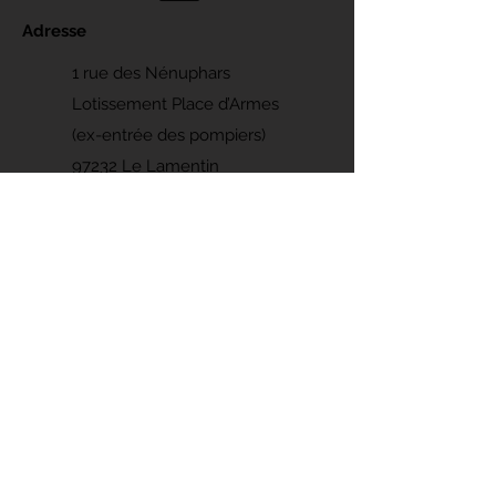
Adresse
1 rue des Nénuphars
Lotissement Place d’Armes
(ex-entrée des pompiers)
97232 Le Lamentin
Contacts
Fixe :
0596 50 91 10
Cyclisme: Marc -
0696 83 83 51
Triathlon: Olaf -
0696 03 99 05
Randonnées : Jean-Jacques -
06 96 80
63 41