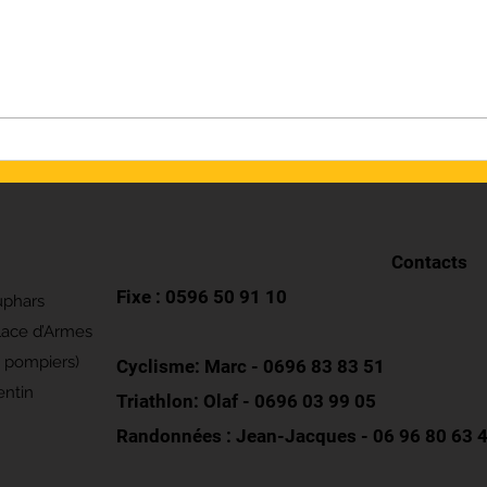
Tour de la Guadeloupe U17 2026 :
Tour d
Résultats finaux
classe
Contacts
Fixe :
0596 50 91 10
uphars
lace d’Armes
s pompiers)
Cyclisme: Marc - 0696 83 83 51
ntin
Triathlon: Olaf -
0696 03 99 05
Randonnées : Jean-Jacques -
06 96 80 63 