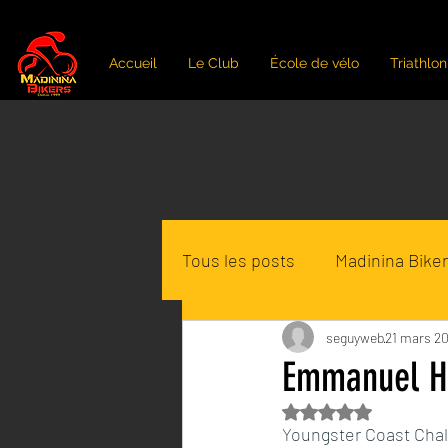
Accueil
Le Club
École de vélo
Triathlon
Tous les posts
Madinina Bike
Loisirs - randonnées VTT Mar
seguyweb
21 mars 2
Emmanuel H
Noté NaN étoiles s
Youngster Coast Chall