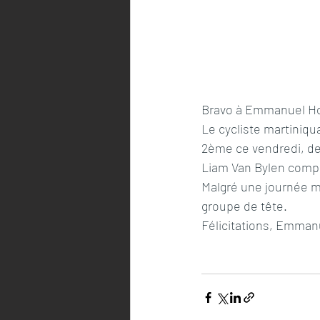
Bravo à Emmanuel Ho
Le cycliste martiniqu
2ème ce vendredi, de
Liam Van Bylen compl
Malgré une journée ma
groupe de tête.
Félicitations, Emmanu