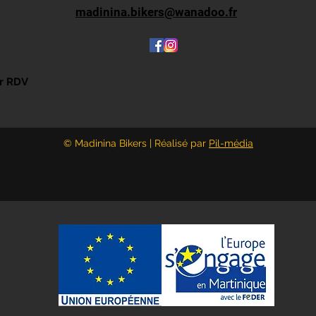
madinina.bikers@wanadoo.fr
ur RDV
© Madinina Bikers | Réalisé par
Pil-média