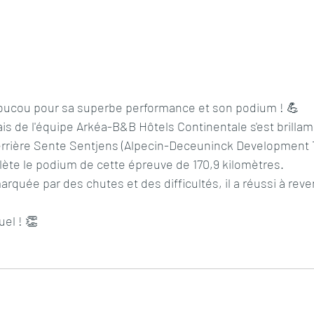
ucou pour sa superbe performance et son podium ! 💪
ais de l'équipe Arkéa-B&B Hôtels Continentale s'est brilla
rrière Sente Sentjens (Alpecin-Deceuninck Development 
ète le podium de cette épreuve de 170,9 kilomètres.
rquée par des chutes et des difficultés, il a réussi à reven
el ! 👏