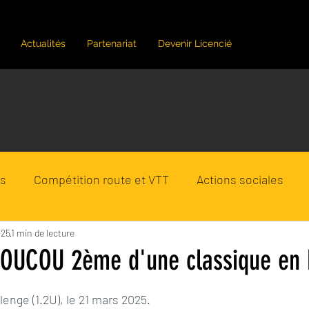
Actualités
Partenariat
Devenir Licencié
rs
Compétition route et VTT
Actions sociales
tinique
025
1 min de lecture
VTT Tour 2024
triathlon en Martinique
OUCOU 2ème d'une classique en 
ur 5.
enge (1.2U), le 21 mars 2025.