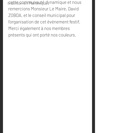
cette communauté dynamique et nous 
triathlon en Martinique
remercions Monsieur Le Maire, David 
ZOBDA, et le conseil municipal pour 
l’organisation de cet événement festif.
Merci également à nos membres 
présents qui ont porté nos couleurs.