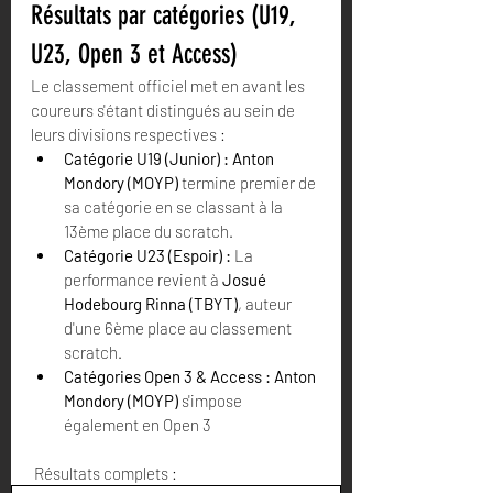
Résultats par catégories (U19, 
U23, Open 3 et Access)
Le classement officiel met en avant les 
coureurs s'étant distingués au sein de 
leurs divisions respectives :
Catégorie U19 (Junior) :
Anton 
Mondory (MOYP)
 termine premier de 
sa catégorie en se classant à la 
13ème place du scratch.  
Catégorie U23 (Espoir) :
 La 
performance revient à 
Josué 
Hodebourg Rinna (TBYT)
, auteur 
d'une 6ème place au classement 
scratch.  
Catégories Open 3 & Access :
Anton 
Mondory (MOYP)
 s'impose 
également en Open 3
 Résultats complets :