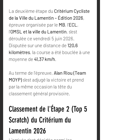
La deuxième étape du 
Critérium Cycliste 
de la Ville du Lamentin – Édition 2026
, 
épreuve organisée par le 
MB
, l'
ECL
, 
l'
OMSL et la ville du Lamentin
, s'est 
déroulée ce vendredi 5 juin 2026. 
Disputée sur une distance de 
120,6 
kilomètres
, la course a été bouclée à une 
moyenne de 
41,37 km/h
.  
Au terme de l'épreuve, 
Alan Riou (Team 
MOYP)
 s'est adjugé la victoire et prend 
par la même occasion la tête du 
classement général provisoire.  
Classement de l'Étape 2 (Top 5 
Scratch) du Critérium du 
Lamentin 2026