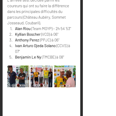
L'arrivée s'est décidée parmi les 
coureurs qui ont su faire la différence 
dans les principales difficultés du 
parcours (Château Aubéry, Sommet 
Josseaud, Coubaril).  
Alan Riou
 (Team MOYP) – 2h 54' 53"   
Kyllian Boscher
 (VCD) à 06"   
Anthony Perez
 (PPJC) à 06"   
Ivan Arturo Ojeda Solano
 (CCVS) à 
07"   
Benjamin Le Ny
 (TMCBE) à 08"   