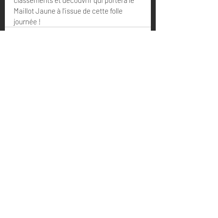
classements et découvrir qui portera le 
Maillot Jaune à l'issue de cette folle 
journée !
Posts récents
Voir tout