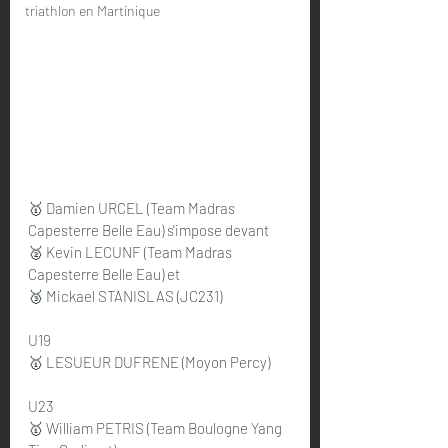
triathlon en Martinique
🥇 Damien URCEL (Team Madras 
Capesterre Belle Eau) s'impose devant
🥈 Kevin LECUNF (Team Madras 
Capesterre Belle Eau) et
🥉 Mickael STANISLAS (JC231)
U19
🥇 LESUEUR DUFRENE (Moyon Percy)
U23
🥇 William PETRIS (Team Boulogne Yang 