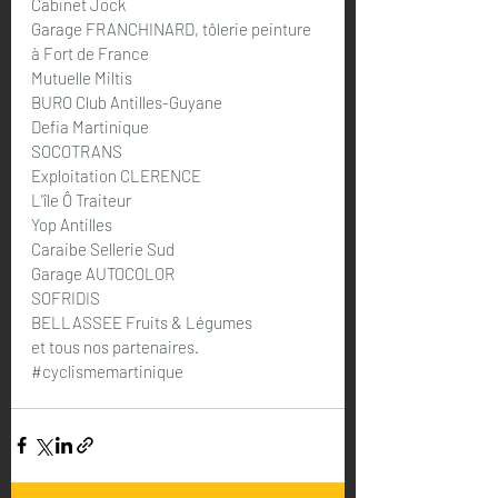
Cabinet Jock
Garage FRANCHINARD, tôlerie peinture 
à Fort de France
Mutuelle Miltis
BURO Club Antilles-Guyane
Defia Martinique
SOCOTRANS
Exploitation CLERENCE
L'île Ô Traiteur
Yop Antilles
Caraibe Sellerie Sud
Garage AUTOCOLOR
SOFRIDIS
BELLASSEE Fruits & Légumes
et tous nos partenaires.
#cyclismemartinique