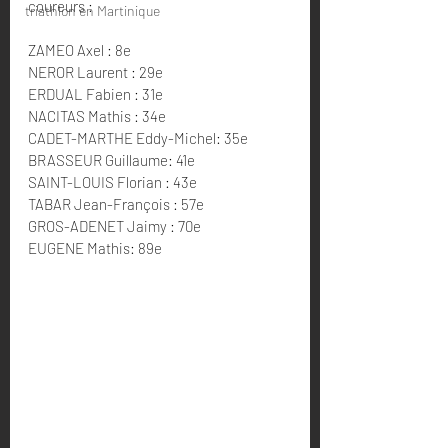
coureurs :
triathlon en Martinique
ZAMEO Axel : 8e
NEROR Laurent : 29e
ERDUAL Fabien : 31e
NACITAS Mathis : 34e
CADET-MARTHE Eddy-Michel: 35e
BRASSEUR Guillaume: 41e
SAINT-LOUIS Florian : 43e
TABAR Jean-François : 57e
GROS-ADENET Jaimy : 70e
EUGENE Mathis: 89e