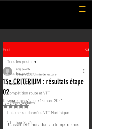
Post
Tous les posts
seguyweb
Tous les posts
15 mars 2024
1 min de lecture
13e CRITERIUM : résultats étape
Madinina Bikers
02
Compétition route et VTT
Dernière mise à jour :
16 mars 2024
Actions sociales
Noté NaN étoiles sur 5.
Loisirs - randonnées VTT Martinique
VTT Tour 2024
Classement individuel au temps de nos 