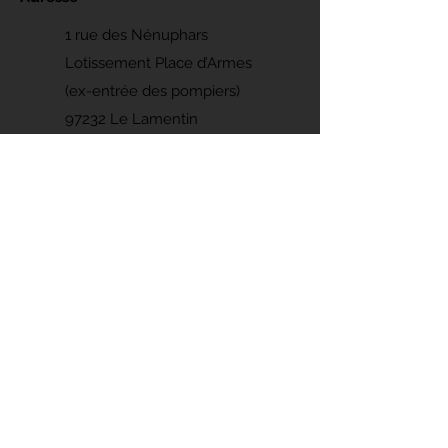
1 rue des Nénuphars
Lotissement Place d’Armes
(ex-entrée des pompiers)
97232 Le Lamentin
Contacts
Fixe :
0596 50 91 10
Cyclisme: Marc -
0696 83 83 51
Triathlon: Olaf -
0696 03 99 05
Randonnées : Jean-Jacques -
06 96 80
63 41
madinina.bikers@wanadoo.fr