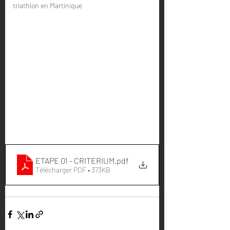
triathlon en Martinique
ETAPE 01 - CRITERIUM
.pdf
Télécharger PDF • 373KB