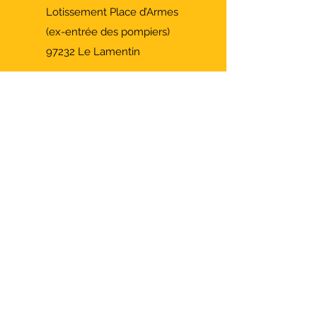
Lotissement Place d’Armes
(ex-entrée des pompiers)
97232 Le Lamentin
Contacts
Fixe :
0596 50 91 10
Cyclisme: Marc -
0696 83 83 51
Triathlon: Olaf -
0696 03 99 05
Randonnées : Jean-Jacques -
06 96 80
63 41
madinina.bikers@wanadoo.fr